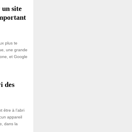
 un site
important
ux plus te
que, une grande
hone, et Google
i des
être à l’abri
cun appareil
e, dans la