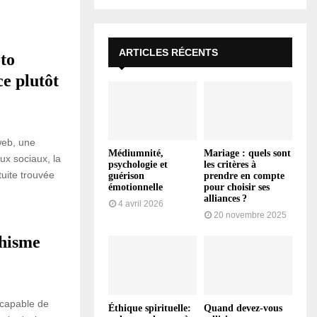
ARTICLES RÉCENTS
oto
e plutôt
web, une
Médiumnité,
Mariage : quels sont
ux sociaux, la
psychologie et
les critères à
tuite trouvée
guérison
prendre en compte
émotionnelle
pour choisir ses
alliances ?
4 avril 2026
20 novembre 2025
phisme
capable de
Éthique spirituelle:
Quand devez-vous