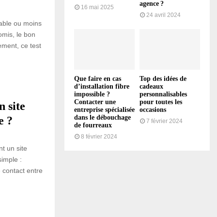
agence ?
16 mai 2025
24 avril 2024
table ou moins
omis, le bon
ement, ce test
Que faire en cas
Top des idées de
d’installation fibre
cadeaux
impossible ?
personnalisables
Contacter une
pour toutes les
n site
entreprise spécialisée
occasions
dans le débouchage
e ?
7 février 2024
de fourreaux
8 février 2024
t un site
simple :
e contact entre