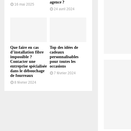
agence ?
16 mai 2025
24 avril 2024
Que faire en cas
Top des idées de
d’installation fibre
cadeaux
impossible ?
personnalisables
Contacter une
pour toutes les
entreprise spécialisée
occasions
dans le débouchage
7 février 2024
de fourreaux
8 février 2024