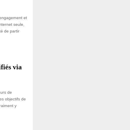
s engagement et
nternet seule,
té de partir
fiés via
eurs de
des objectifs de
vraiment y