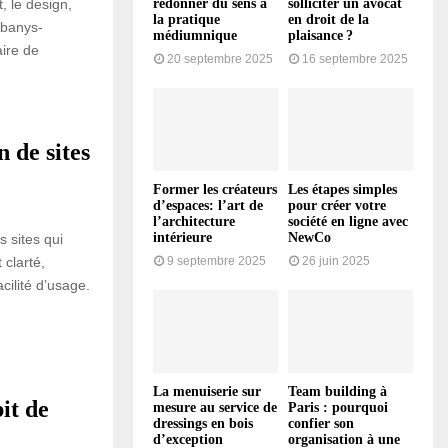
redonner du sens à
solliciter un avocat
, le design,
la pratique
en droit de la
Abanys-
médiumnique
plaisance ?
ire de
20 septembre 2025
16 septembre 2025
 de sites
Former les créateurs
Les étapes simples
d’espaces: l’art de
pour créer votre
l’architecture
société en ligne avec
intérieure
NewCo
 sites qui
clarté,
9 septembre 2025
26 juin 2025
acilité d’usage.
La menuiserie sur
Team building à
it de
mesure au service de
Paris : pourquoi
dressings en bois
confier son
d’exception
organisation à une