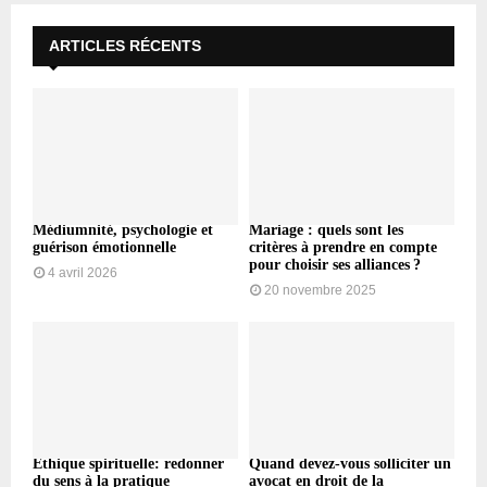
ARTICLES RÉCENTS
Médiumnité, psychologie et
Mariage : quels sont les
guérison émotionnelle
critères à prendre en compte
pour choisir ses alliances ?
4 avril 2026
20 novembre 2025
Éthique spirituelle: redonner
Quand devez-vous solliciter un
du sens à la pratique
avocat en droit de la