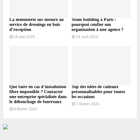
La menuiserie sur mesure au
Team building à Paris :
service de dressings en bois
pourquoi confier son
d’exception
organisation à une agence ?
16 mai 2025
24 avril 2024
Que faire en cas d’installation
Top des idées de cadeaux
fibre impossible ? Contacter
personnalisables pour toutes
une entreprise spécialisée dans
les occasions
le débouchage de fourreaux
7 février 2024
8 février 2024