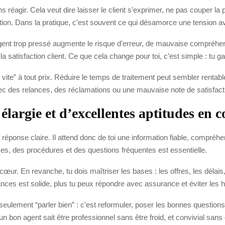
 réagir. Cela veut dire laisser le client s’exprimer, ne pas couper la 
on. Dans la pratique, c’est souvent ce qui désamorce une tension av
nt trop pressé augmente le risque d’erreur, de mauvaise compréhension
 la satisfaction client. Ce que cela change pour toi, c’est simple : tu 
ller vite” à tout prix. Réduire le temps de traitement peut sembler rent
ec des relances, des réclamations ou une mauvaise note de satisfact
élargie et d’excellentes aptitudes en
e réponse claire. Il attend donc de toi une information fiable, compréhe
s, des procédures et des questions fréquentes est essentielle.
ur. En revanche, tu dois maîtriser les bases : les offres, les délais, 
ces est solide, plus tu peux répondre avec assurance et éviter les hés
eulement “parler bien” : c’est reformuler, poser les bonnes questions
un bon agent sait être professionnel sans être froid, et convivial sans 