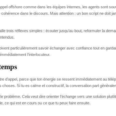
ppel offshore comme dans les équipes internes, les agents sont souve
ne cohérence dans le discours. Mais attention : un bon script ne doit j
aille trois réflexes simples : écouter jusqu’au bout, reformuler la dem
entendus.
ivent particulièrement savoir échanger avec confiance tout en garda
immédiatement l’interlocuteur.
 temps
ntre d’appel, parce que ton énergie se ressent immédiatement au téléph
es choses. Si tu es calme et constructif, la conversation part général
ier le problème. Cela veut dire orienter l’échange vers une solution plu
le, ce qui est en cours ou ce que tu peux faire ensuite.