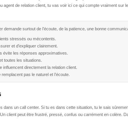
u agent de relation client, tu vas voir ici ce qui compte vraiment sur l
ter demande surtout de l’écoute, de la patience, une bonne communicat
lients stressés ou mécontents.
rer et d’expliquer clairement.
s évite les réponses approximatives.
et toutes les situations.
e influencent directement la relation client.
e remplacent pas le naturel et l’écoute.
s
 dans un call center. Si tu es dans cette situation, tu le sais sûrement
n client peut être frustré, pressé, confus ou carrément en colère. Dan