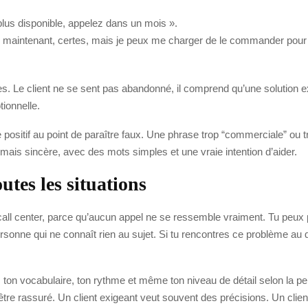
 plus disponible, appelez dans un mois ».
ck maintenant, certes, mais je peux me charger de le commander pour vou
 Le client ne se sent pas abandonné, il comprend qu’une solution exi
tionnelle.
tre positif au point de paraître faux. Une phrase trop “commerciale” ou 
ve mais sincère, avec des mots simples et une vraie intention d’aider.
utes les situations
all center, parce qu’aucun appel ne se ressemble vraiment. Tu peux p
rsonne qui ne connaît rien au sujet. Si tu rencontres ce problème au qu
, ton vocabulaire, ton rythme et même ton niveau de détail selon la p
d’être rassuré. Un client exigeant veut souvent des précisions. Un cli