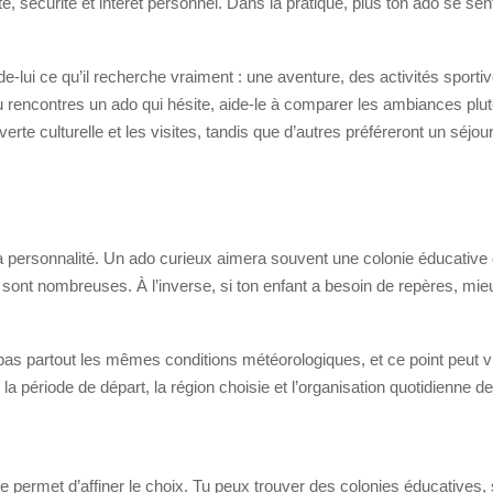
é, sécurité et intérêt personnel. Dans la pratique, plus ton ado se sen
lui ce qu’il recherche vraiment : une aventure, des activités sportive
rencontres un ado qui hésite, aide-le à comparer les ambiances plutô
erte culturelle et les visites, tandis que d’autres préféreront un sé
ersonnalité. Un ado curieux aimera souvent une colonie éducative ou 
sont nombreuses. À l’inverse, si ton enfant a besoin de repères, mieux
re pas partout les mêmes conditions météorologiques, et ce point peut 
r la période de départ, la région choisie et l’organisation quotidienne de
 te permet d’affiner le choix. Tu peux trouver des colonies éducatives, 