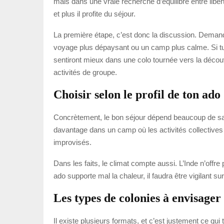
mais dans une vraie recherche d’équilibre entre libert
et plus il profite du séjour.
La première étape, c’est donc la discussion. Demande-
voyage plus dépaysant ou un camp plus calme. Si tu 
sentiront mieux dans une colo tournée vers la découv
activités de groupe.
Choisir selon le profil de ton ado
Concrètement, le bon séjour dépend beaucoup de sa p
davantage dans un camp où les activités collectives 
improvisés.
Dans les faits, le climat compte aussi. L’Inde n’off
ado supporte mal la chaleur, il faudra être vigilant su
Les types de colonies à envisager
Il existe plusieurs formats, et c’est justement ce qui