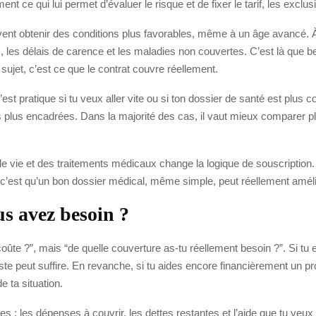
nt ce qui lui permet d’évaluer le risque et de fixer le tarif, les exclus
ent obtenir des conditions plus favorables, même à un âge avancé. À
ions, les délais de carence et les maladies non couvertes. C’est là qu
sujet, c’est ce que le contrat couvre réellement.
st pratique si tu veux aller vite ou si ton dossier de santé est plus 
ies plus encadrées. Dans la majorité des cas, il vaut mieux comparer p
e de vie et des traitements médicaux change la logique de souscripti
, c’est qu’un bon dossier médical, même simple, peut réellement amélio
us avez besoin ?
te ?”, mais “de quelle couverture as-tu réellement besoin ?”. Si tu es
e peut suffire. En revanche, si tu aides encore financièrement un pro
de ta situation.
ples : les dépenses à couvrir, les dettes restantes et l’aide que tu veu