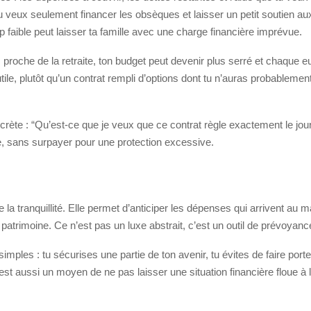
u veux seulement financer les obsèques et laisser un petit soutien aux
op faible peut laisser ta famille avec une charge financière imprévue.
 es proche de la retraite, ton budget peut devenir plus serré et chaqu
utile, plutôt qu’un contrat rempli d’options dont tu n’auras probablement
ncrète : “Qu’est-ce que je veux que ce contrat règle exactement le jou
e, sans surpayer pour une protection excessive.
 la tranquillité. Elle permet d’anticiper les dépenses qui arrivent a
patrimoine. Ce n’est pas un luxe abstrait, c’est un outil de prévoyanc
mples : tu sécurises une partie de ton avenir, tu évites de faire porte
est aussi un moyen de ne pas laisser une situation financière floue 