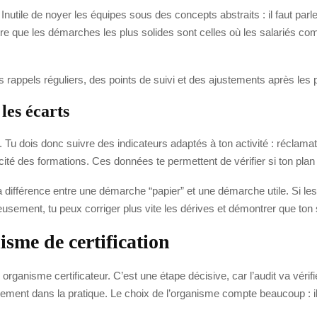
. Inutile de noyer les équipes sous des concepts abstraits : il faut par
re que les démarches les plus solides sont celles où les salariés compr
des rappels réguliers, des points de suivi et des ajustements après les
 les écarts
u dois donc suivre des indicateurs adaptés à ton activité : réclamatio
cité des formations. Ces données te permettent de vérifier si ton plan 
 la différence entre une démarche “papier” et une démarche utile. Si les
érieusement, tu peux corriger plus vite les dérives et démontrer que t
isme de certification
organisme certificateur. C’est une étape décisive, car l’audit va vérif
lement dans la pratique. Le choix de l’organisme compte beaucoup : il