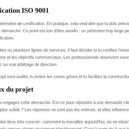
fication ISO 9001
érimètre de certification. En pratique, cela veut dire que tu dois préci
 démarche. Ce point est loin d’être anodin : un périmètre trop large pe
fication.
s ou plusieurs lignes de services, il faut décider si tu certifies l’en
ens et tes objectifs commerciaux. Les professionnels observent souven
c un vrai arbitrage de direction.
i sera audité, tu évites les zones grises et tu facilites la constructi
eux du projet
oi tu engages cette démarche. Est-ce pour répondre à une demande clie
 plus solide ? Les réponses ne sont pas les mêmes, et elles influencen
des lieux très concret : comment tu travailles aujourd’hui, où se situ
s retours clients reviennent régulièrement. C’est à partir de là que tu 