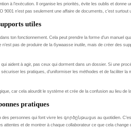
tion à l’exécution. Il organise les priorités, évite les oublis et donne u
ISO 9001 n’est pas seulement une affaire de documents, c’est surtout u
supports utiles
dans ton fonctionnement. Cela peut prendre la forme d’un manuel qua
dée n’est pas de produire de la бумаasse inutile, mais de créer des s
qui aident à agir, pas ceux qui dorment dans un dossier. Si une proc
e sécuriser les pratiques, d’uniformiser les méthodes et de facilite
gique, car cela alourdit le système et crée de la confusion au lieu de l
 bonnes pratiques
ion des personnes qui font vivre les գործընթացus au quotidien. C’est
r les attentes et de montrer à chaque collaborateur ce que cela change