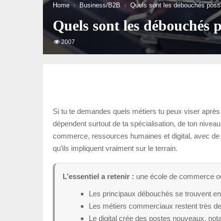
Home
Business/B2B
Quels sont les débouchés possi
Quels sont les débouchés p
2007
Si tu te demandes quels métiers tu peux viser après
dépendent surtout de ta spécialisation, de ton nivea
commerce, ressources humaines et digital, avec de vra
qu’ils impliquent vraiment sur le terrain.
L’essentiel a retenir :
une école de commerce ou d
Les principaux débouchés se trouvent en 
Les métiers commerciaux restent très de
Le digital crée des postes nouveaux, not