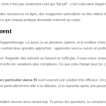
choix n’est pas seulement celui qui “fait joli” : c’est celui dans lequel 
sur des ressources en ligne, des magazines spécialisés ou des vidéos 
ir ce que chaque pratique demande vraiment au corps.
ment
e d’apprentissage. Là aussi, tu as plusieurs options, et le meilleur cho
e surtout deux grandes approches : apprendre seul ou suivre un prof
turé. Regarder des tutoriels au hasard ne suffit pas. Il vaut mieux ava
t enfin les variations plus complexes. Ce que cela change pour toi, 
rs particulier danse 91
sont souvent une solution très efficace. Un p
t particulièrement utile si tu débutes, si tu reprends après une pause,
nalisé rassure aussi beaucoup. Tu poses tes questions, tu compren