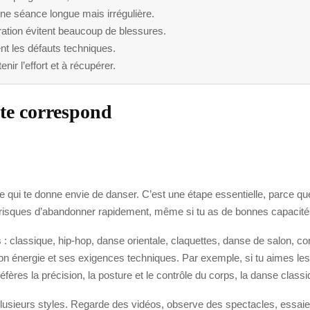
ne séance longue mais irrégulière.
ération évitent beaucoup de blessures.
nt les défauts techniques.
nir l’effort et à récupérer.
 te correspond
e qui te donne envie de danser. C’est une étape essentielle, parce que
 tu risques d’abandonner rapidement, même si tu as de bonnes capacit
s : classique, hip-hop, danse orientale, claquettes, danse de salon, co
n énergie et ses exigences techniques. Par exemple, si tu aimes le
 préfères la précision, la posture et le contrôle du corps, la danse cla
r plusieurs styles. Regarde des vidéos, observe des spectacles, essaie