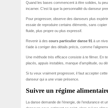
Quand les bases commencent à être solides, tu peux pa
incarner. C’est là que la personnalité du danseur pre
Pour progresser, observe des danseurs plus expérimen
essaie de reproduire certains éléments, sans copie
fluide, plus propre ou plus expressif.
Revenir à des
cours particulier danse 91
à un nivea
t’aide à corriger des détails précis, comme l’aligneme
Une méthode très efficace consiste à te filmer. En t
placés, appuis instables, manque d’amplitude, ou dés
Si tu veux vraiment progresser, il faut accepter cette
danseur qui a une vraie présence.
Suivre un régime alimentair
La danse demande de l’énergie, de l’endurance et un