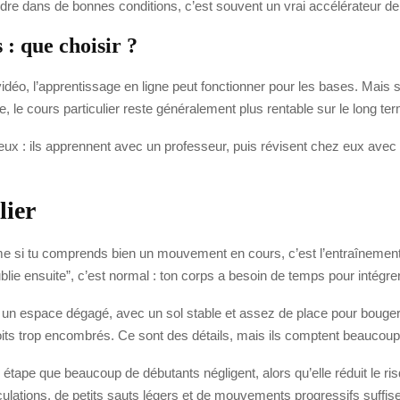
ndre dans de bonnes conditions, c’est souvent un vrai accélérateur de
 : que choisir ?
 vidéo, l’apprentissage en ligne peut fonctionner pour les bases. Mais s
, le cours particulier reste généralement plus rentable sur le long te
x : ils apprennent avec un professeur, puis révisent chez eux avec de
lier
me si tu comprends bien un mouvement en cours, c’est l’entraînement 
ublie ensuite”, c’est normal : ton corps a besoin de temps pour intégr
n espace dégagé, avec un sol stable et assez de place pour bouger sans
oits trop encombrés. Ce sont des détails, mais ils comptent beaucoup p
ape que beaucoup de débutants négligent, alors qu’elle réduit le ris
ulations, de petits sauts légers et de mouvements progressifs suffise